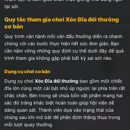
tại sới.
Quy tắc tham gia chơi Xóc Đĩa đổi thưởng
cơ bản
Quy trình vận hành mỗi ván đấu thường diễn ra nhanh
chóng với các bước thực hiện hết sức đơn giản. Bạn
cần nắm vững những quy định cụ thể dưới đây để quá
trình tham gia không gặp phải bất kỳ sai sót nào.
Dụng cụ chơi cơ bản
Dụng cụ chơi
Xóc Đĩa đổi thưởng
bao gồm một chiếc
đĩa lớn cùng một cái bát nhỏ úp ngược lại phía trên rất
chắc chắn. Bên trong sẽ chứa bốn vật phẩm mang hai
sắc đỏ trắng khác biệt hoàn toàn giúp hội viên dễ
dàng quan sát. Thành viên dựa vào trạng thái của
chúng sau khi mở bát để phân định thắng thua trong
mỗi lượt quay thưởng.