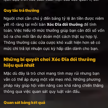
Quy tắc trả thưởng
Người chơi cần chú ý đến bảng tỷ lệ ăn tiền được niêm
yết rõ ràng tại mỗi bàn
Xóc Đĩa đổi thưởng
để tính
toán. Việc hiểu rõ mức thưởng giúp bạn cân đối số vốn
bỏ ra cho mỗi lần dự đoán một cách thật sự hợp lý.
Thông thường các cửa cược khó xuất hiện hơn sẽ có
mức chi trả lợi nhuận cực kỳ hấp dẫn dành cho bạn.
Những bí quyết chơi Xóc Đĩa đổi thưởng
hiệu quả nhất
Mặc dù đây là trò chơi mang tính may rủi nhưng bạn
vẫn có thể áp dụng một vài mẹo nhỏ. Những phương
pháp này giúp hội viên nâng cao khả năng chiến thắng
thông qua việc quan sát quy luật ván đấu.
Quan sát bảng kết quả