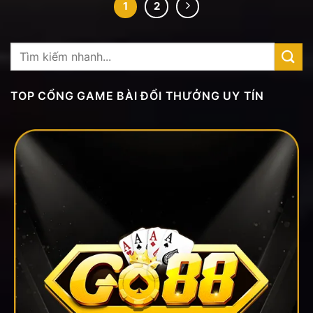
1
2
TOP CỔNG GAME BÀI ĐỔI THƯỞNG UY TÍN