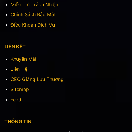
Miễn Trừ Trách Nhiệm
Chính Sách Bảo Mật
Điều Khoản Dịch Vụ
LIÊN KẾT
Khuyến Mãi
Liên Hệ
CEO Giàng Lưu Thương
Sitemap
Feed
THÔNG TIN