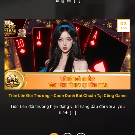
năng tính [...]
03
Th5
Tiến Lên Đổi Thưởng – Cách Đánh Bài Chuẩn Tại Cổng Game
Tiến Lên đổi thưởng hiện đứng vị trí hàng đầu đối với ai yêu
thích [...]