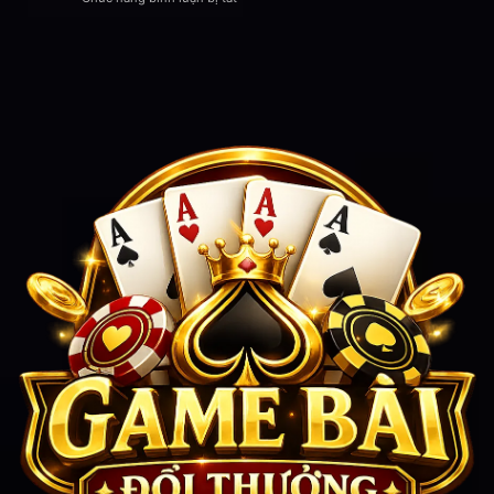
–
Cách
Phỏm
Tuyệt
Đánh
Đổi
Kỹ
Bài
Thưởng
Phân
Cực
–
Chia
Hay
Cách
Những
Thức
Lá
Chơi
Bài
Bài
Tây
Online
Giải
Trí
Độc
Đáo