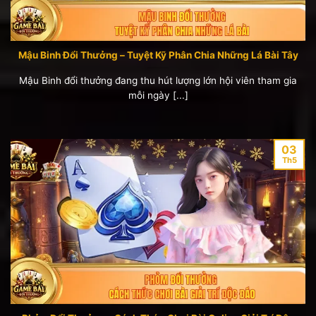
Mậu Binh Đổi Thưởng – Tuyệt Kỹ Phân Chia Những Lá Bài Tây
Mậu Binh đổi thưởng đang thu hút lượng lớn hội viên tham gia
mỗi ngày [...]
03
Th5