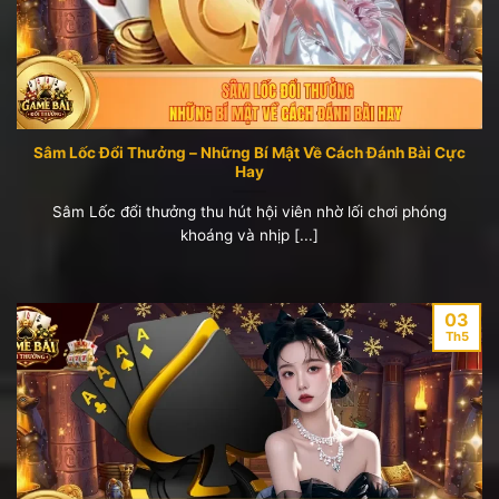
Sâm Lốc Đổi Thưởng – Những Bí Mật Về Cách Đánh Bài Cực
Hay
Sâm Lốc đổi thưởng thu hút hội viên nhờ lối chơi phóng
khoáng và nhịp [...]
03
Th5